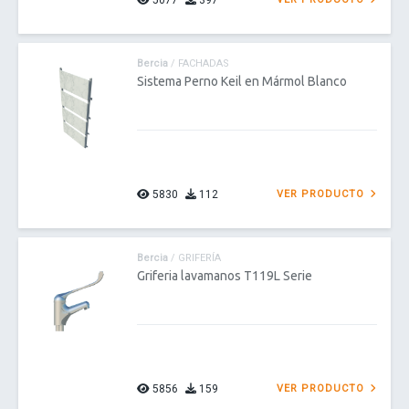
5077
397
Bercia
/ FACHADAS
Sistema Perno Keil en Mármol Blanco
5830
112
VER PRODUCTO
Bercia
/ GRIFERÍA
Griferia lavamanos T119L Serie
5856
159
VER PRODUCTO