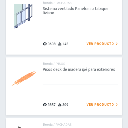
Bercia
/ FACHADAS
Sistema ventilado Panelumi a tabique
liviano
3638
142
VER PRODUCTO
Bercia
/ PISOS
Pisos deck de madera ipé para exteriores
3857
309
VER PRODUCTO
Bercia
/ FACHADAS