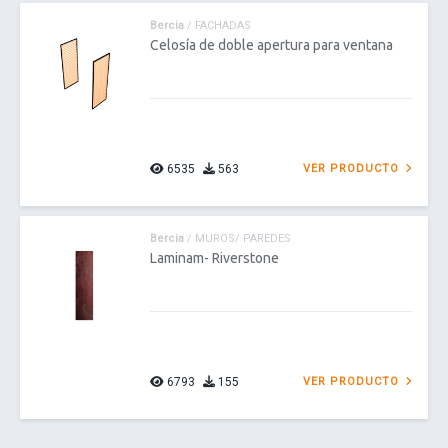
Bercia
/ FACHADAS
Celosía de doble apertura para ventana
6535
563
VER PRODUCTO
Bercia
/ MUROS/ PAREDES
Laminam- Riverstone
6793
155
VER PRODUCTO