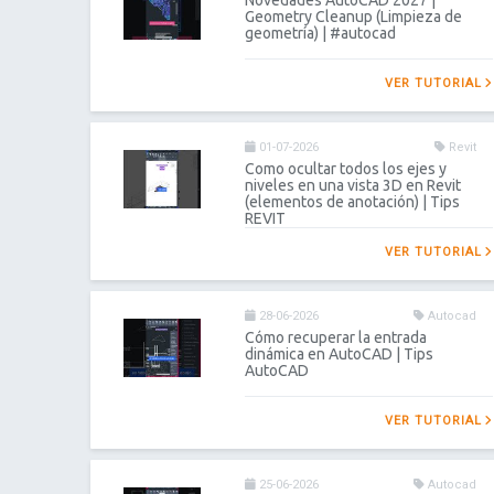
Novedades AutoCAD 2027 |
Geometry Cleanup (Limpieza de
geometría) | #autocad
VER TUTORIAL
01-07-2026
Revit
Como ocultar todos los ejes y
niveles en una vista 3D en Revit
(elementos de anotación) | Tips
REVIT
VER TUTORIAL
28-06-2026
Autocad
Cómo recuperar la entrada
dinámica en AutoCAD | Tips
AutoCAD
VER TUTORIAL
25-06-2026
Autocad