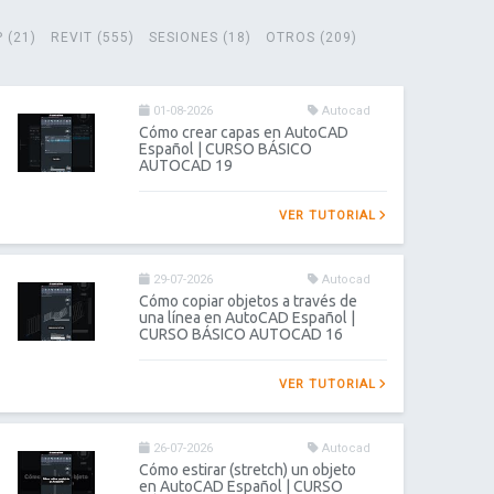
 (21)
REVIT (555)
SESIONES (18)
OTROS (209)
01-08-2026
Autocad
Cómo crear capas en AutoCAD
Español | CURSO BÁSICO
AUTOCAD 19
VER TUTORIAL
29-07-2026
Autocad
Cómo copiar objetos a través de
una línea en AutoCAD Español |
CURSO BÁSICO AUTOCAD 16
VER TUTORIAL
26-07-2026
Autocad
Cómo estirar (stretch) un objeto
en AutoCAD Español | CURSO