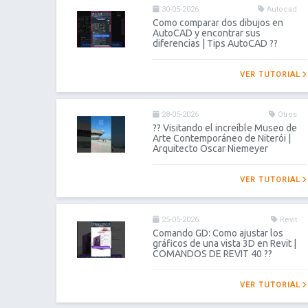
30-05-2026
Autocad
Como comparar dos dibujos en
AutoCAD y encontrar sus
diferencias | Tips AutoCAD ??
VER TUTORIAL
28-05-2026
Otros
?? Visitando el increíble Museo de
Arte Contemporáneo de Niterói |
Arquitecto Oscar Niemeyer
VER TUTORIAL
25-05-2026
Revit
Comando GD: Como ajustar los
gráficos de una vista 3D en Revit |
COMANDOS DE REVIT 40 ??
VER TUTORIAL