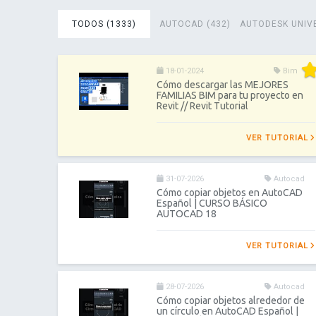
TODOS (1333)
AUTOCAD (432)
AUTODESK UNIVE
18-01-2024
Bim
Cómo descargar las MEJORES
FAMILIAS BIM para tu proyecto en
Revit // Revit Tutorial
VER TUTORIAL
31-07-2026
Autocad
Cómo copiar objetos en AutoCAD
Español | CURSO BÁSICO
AUTOCAD 18
VER TUTORIAL
28-07-2026
Autocad
Cómo copiar objetos alrededor de
un círculo en AutoCAD Español |