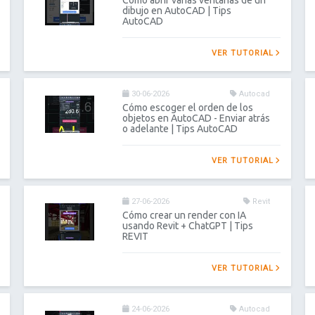
Como abrir varias ventanas de un
dibujo en AutoCAD | Tips
AutoCAD
VER TUTORIAL
30-06-2026
Autocad
Cómo escoger el orden de los
objetos en AutoCAD - Enviar atrás
o adelante | Tips AutoCAD
VER TUTORIAL
27-06-2026
Revit
Cómo crear un render con IA
usando Revit + ChatGPT | Tips
REVIT
VER TUTORIAL
24-06-2026
Autocad