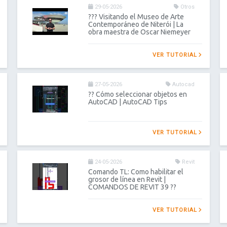
29-05-2026
Otros
??? Visitando el Museo de Arte
Contemporáneo de Niterói | La
obra maestra de Oscar Niemeyer
VER TUTORIAL
27-05-2026
Autocad
?? Cómo seleccionar objetos en
AutoCAD | AutoCAD Tips
VER TUTORIAL
24-05-2026
Revit
Comando TL: Como habilitar el
grosor de línea en Revit |
COMANDOS DE REVIT 39 ??
VER TUTORIAL