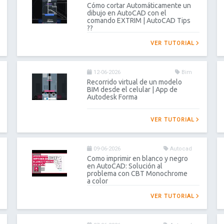
Cómo cortar Automáticamente un
dibujo en AutoCAD con el
comando EXTRIM | AutoCAD Tips
??
VER TUTORIAL
12-06-2026
Bim
Recorrido virtual de un modelo
BIM desde el celular | App de
Autodesk Forma
VER TUTORIAL
09-06-2026
Autocad
Como imprimir en blanco y negro
en AutoCAD: Solución al
problema con CBT Monochrome
a color
VER TUTORIAL