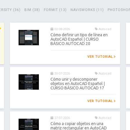
RSITY (36)
BIM (38)
FORMIT (13)
NAVISWORKS (11)
PHOTOSHOP
02-08-2026
Autocad
Cómo definir un tipo de línea en
AutoCAD Español | CURSO
BÁSICO AUTOCAD 20
VER TUTORIAL
30-07-2026
Autocad
Cómo unir y descomponer
objetos en AutoCAD Español |
CURSO BÁSICO AUTOCAD 17
VER TUTORIAL
27-07-2026
Autocad
Cómo a copiar objetos en una
matriz rectangular en AutoCAD