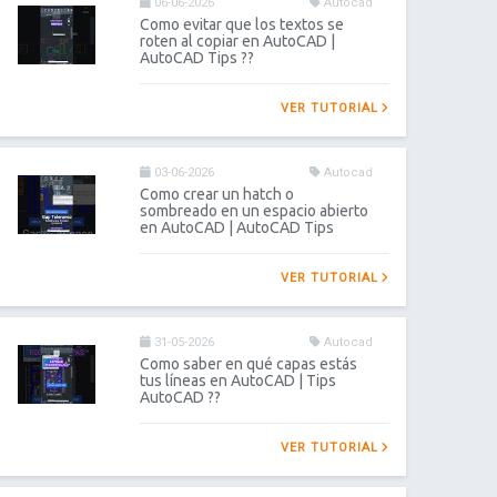
06-06-2026
Autocad
Como evitar que los textos se
roten al copiar en AutoCAD |
AutoCAD Tips ??
VER TUTORIAL
03-06-2026
Autocad
Como crear un hatch o
sombreado en un espacio abierto
en AutoCAD | AutoCAD Tips
VER TUTORIAL
31-05-2026
Autocad
Como saber en qué capas estás
tus líneas en AutoCAD | Tips
AutoCAD ??
VER TUTORIAL