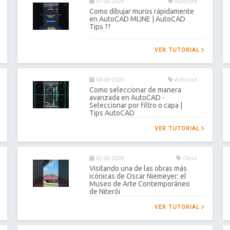
07-06-2026
Autocad
Como dibujar muros rápidamente
en AutoCAD MLINE | AutoCAD
Tips ??
VER TUTORIAL
04-06-2026
Autocad
Como seleccionar de manera
avanzada en AutoCAD -
Seleccionar por filtro o capa |
Tips AutoCAD
VER TUTORIAL
01-06-2026
Otros
Visitando una de las obras más
icónicas de Oscar Niemeyer: el
Museo de Arte Contemporáneo
de Niterói
VER TUTORIAL