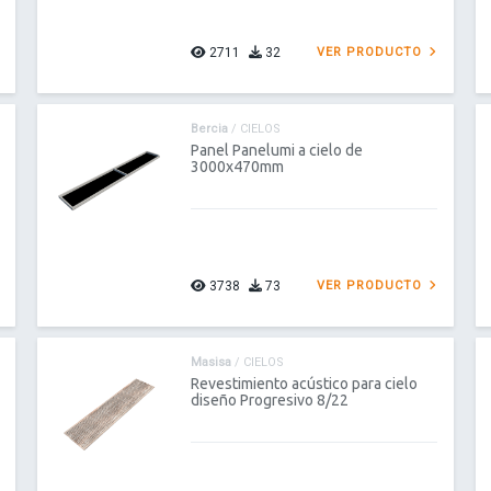
2711
32
VER PRODUCTO
Bercia
/ CIELOS
Panel Panelumi a cielo de
3000x470mm
3738
73
VER PRODUCTO
Masisa
/ CIELOS
Revestimiento acústico para cielo
diseño Progresivo 8/22