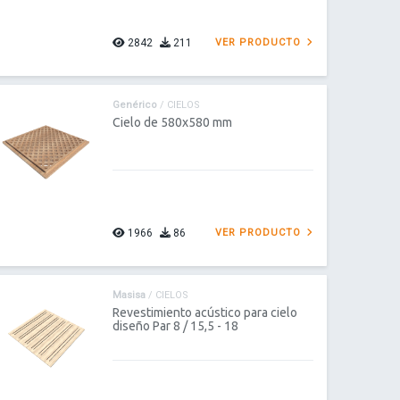
2842
211
VER PRODUCTO
Genérico
/ CIELOS
Cielo de 580x580 mm
1966
86
VER PRODUCTO
Masisa
/ CIELOS
Revestimiento acústico para cielo
diseño Par 8 / 15,5 - 18