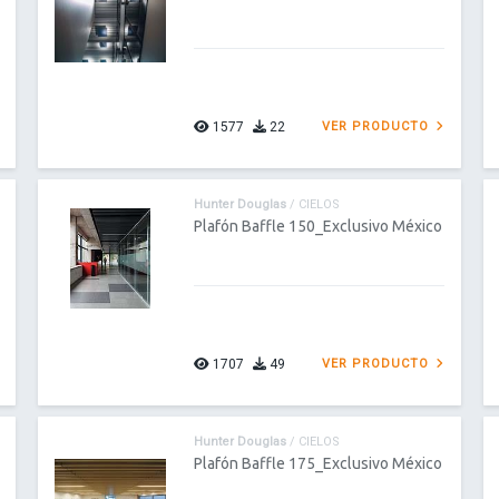
1577
22
VER PRODUCTO
Hunter Douglas
/ CIELOS
Plafón Baffle 150_Exclusivo México
1707
49
VER PRODUCTO
Hunter Douglas
/ CIELOS
Plafón Baffle 175_Exclusivo México