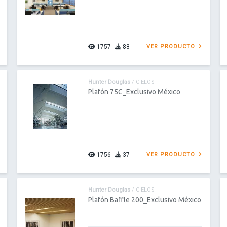
1757
88
VER PRODUCTO
Hunter Douglas
/ CIELOS
Plafón 75C_Exclusivo México
1756
37
VER PRODUCTO
Hunter Douglas
/ CIELOS
Plafón Baffle 200_Exclusivo México