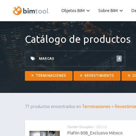
Objetos BIM
Sobre BIM
De
Catálogo de productos
4
MARCAS
TERMINACIONES
REVESTIMIENTO
CI
71 productos encontrados en
Terminaciones
>
Revestimi
Hunter Douglas
/ CIELOS
Plafón 80B_Exclusivo México