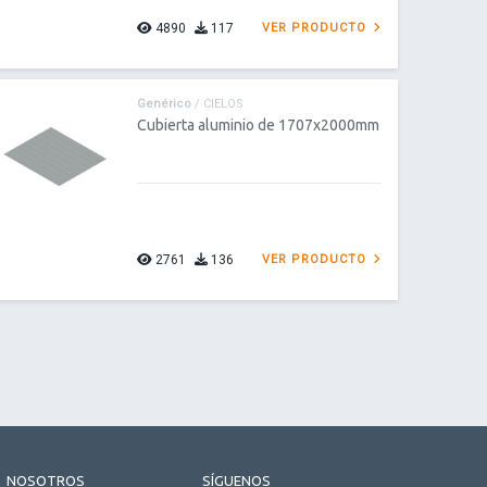
4890
117
VER PRODUCTO
Genérico
/ CIELOS
Cubierta aluminio de 1707x2000mm
2761
136
VER PRODUCTO
NOSOTROS
SÍGUENOS