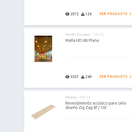
2572
129
VER PRODUCTO
Hunter Douglas
/ CIELOS
Malla HD 6B Plana
3337
249
VER PRODUCTO
Masisa
/ CIELOS
Revestimiento acústico para cielo
diseño Zig Zag 8f / 16t