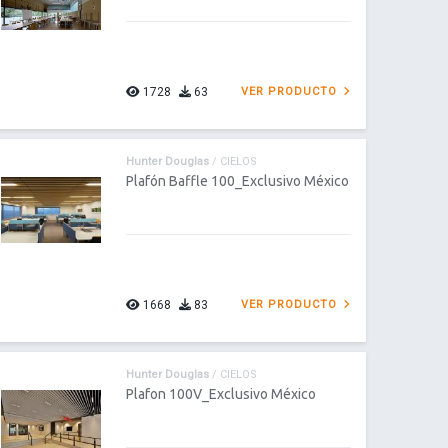
1728
63
VER PRODUCTO
Hunter Douglas
/ CIELOS
Plafón Baffle 100_Exclusivo México
1668
83
VER PRODUCTO
Hunter Douglas
/ CIELOS
Plafon 100V_Exclusivo México