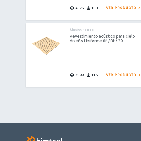
4675
103
VER PRODUCTO
Masisa
/ CIELOS
Revestimiento acústico para cielo
diseño Uniforme 8f / 8t / 29
4888
116
VER PRODUCTO