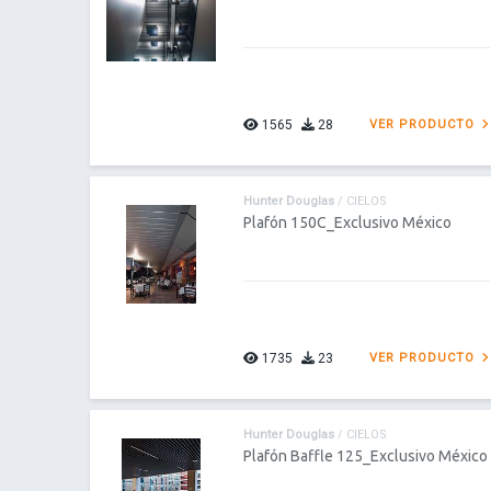
1565
28
VER PRODUCTO
Hunter Douglas
/ CIELOS
Plafón 150C_Exclusivo México
1735
23
VER PRODUCTO
Hunter Douglas
/ CIELOS
Plafón Baffle 125_Exclusivo México