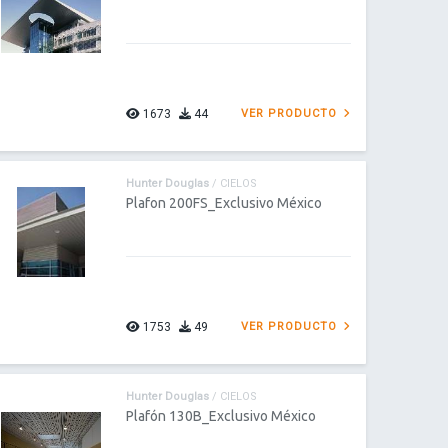
1673
44
VER PRODUCTO
Hunter Douglas
/ CIELOS
Plafon 200FS_Exclusivo México
1753
49
VER PRODUCTO
Hunter Douglas
/ CIELOS
Plafón 130B_Exclusivo México