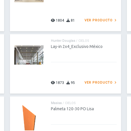
1804
81
VER PRODUCTO
Hunter Douglas
/ CIELOS
Lay-in 2x4_Exclusivo México
1873
95
VER PRODUCTO
Masisa
/ CIELOS
Palmeta 120-30 PO Lisa