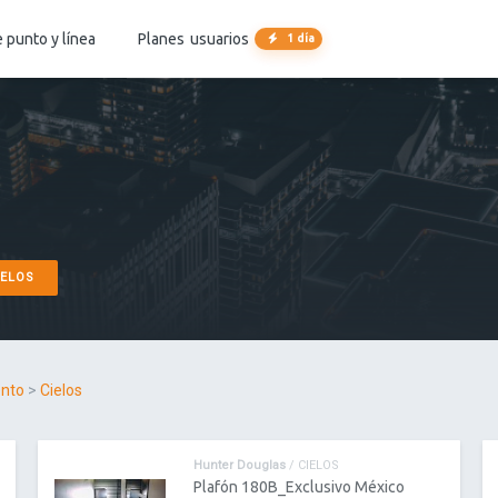
 punto y línea
Planes
usuarios
1 día
ELOS
ento
>
Cielos
Hunter Douglas
/ CIELOS
Plafón 180B_Exclusivo México