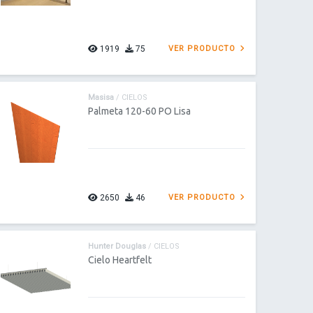
1919
75
VER PRODUCTO
Masisa
/ CIELOS
Palmeta 120-60 PO Lisa
2650
46
VER PRODUCTO
Hunter Douglas
/ CIELOS
Cielo Heartfelt