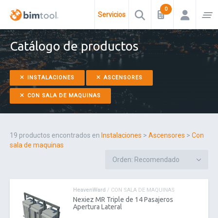
Servicios
Catálogo de productos
INSTALACIONES
ASCENSORES
CON SALA DE MAQUINAS
19 productos encontrados en
Instalaciones
>
Ascensores
>
Con
sala de maquinas
HeavenWard
/ CON SALA DE MAQUINAS
Nexiez MR Triple de 14 Pasajeros
Apertura Lateral