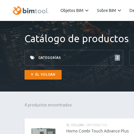
Objetos BIM
Sobre BIM
De
Catálogo de productos
2
CATEGORÍAS
EL VOLCAN
4 productos encontrados
EL VOLCAN
/ ARTEFACTOS
Horno Combi Touch Advance Plus