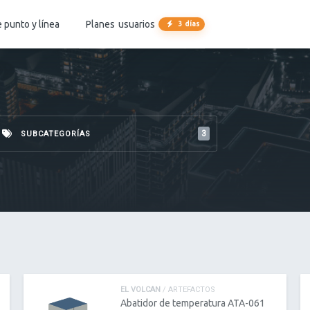
 punto y línea
Planes
usuarios
3 días
3
SUBCATEGORÍAS
EL VOLCAN
/ ARTEFACTOS
Abatidor de temperatura ATA-061