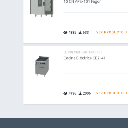
10 GN APE-101 Fagor
4885
633
VER PRODUCTO
EL VOLCAN
/ ARTEFACTOS
Cocina Eléctrica CE7-41
7936
2006
VER PRODUCTO