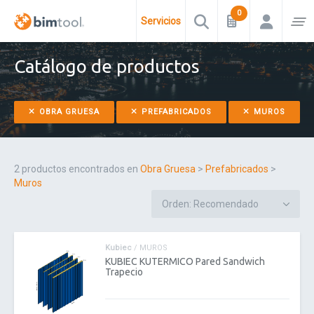
Servicios
Catálogo de productos
OBRA GRUESA
PREFABRICADOS
MUROS
2 productos encontrados en
Obra Gruesa
>
Prefabricados
>
Muros
Kubiec
/ MUROS
KUBIEC KUTERMICO Pared Sandwich
Trapecio