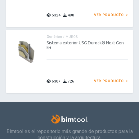
5324
490
VER PRODUCTO
Genérico
/ MUROS
Sistema exterior USG Durock® Next Gen
E+
6307
726
VER PRODUCTO
Bimtool es el repositorio más grande de productos para la
construcción y la arquitectura.