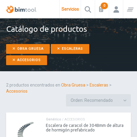
Servicios
Catálogo de productos
OBRA GRUESA
ESCALERAS
ACCESORIOS
2 productos encontrados en
Obra Gruesa
>
Escaleras
>
Accesorios
Genérico
/ ACCESORIOS
Escalera de caracol de 3048mm de altura
de hormigón prefabricado