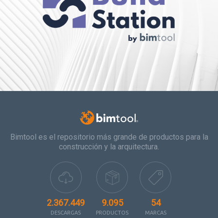
Bimtool es el repositorio más grande de productos para la
construcción y la arquitectura.
2.367.449
9.095
54
DESCARGAS
PRODUCTOS
MARCAS