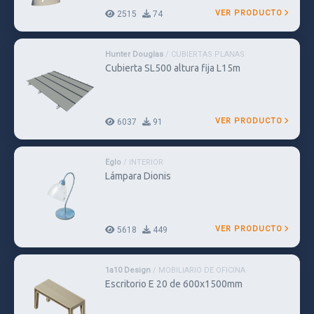
VER PRODUCTO
2515
74
Hunter Douglas
/ CUBIERTAS PLANAS
Cubierta SL500 altura fija L15m
VER PRODUCTO
6037
91
Eglo
/ INTERIOR
Lámpara Dionis
VER PRODUCTO
5618
449
1a10 Design
/ MOBILIARIO DE OFICINA
Escritorio E 20 de 600x1500mm