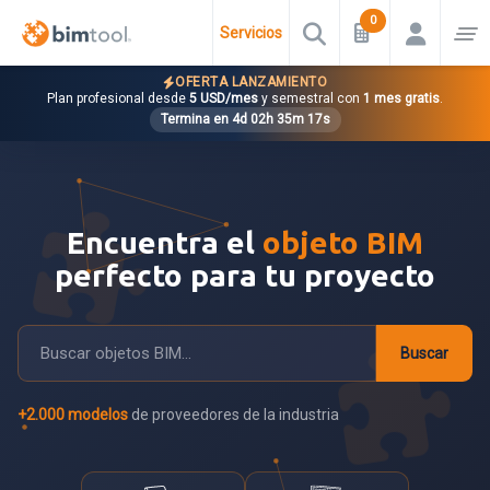
Servicios
OFERTA LANZAMIENTO
Plan profesional desde
5 USD/mes
y semestral con
1 mes gratis
.
Termina en
4d 02h 35m 16s

Encuentra el
objeto BIM
perfecto para tu
proyecto

Buscar
+150.000
+2.000 modelos
profesionales y estudiantes registrados
de proveedores de la industria