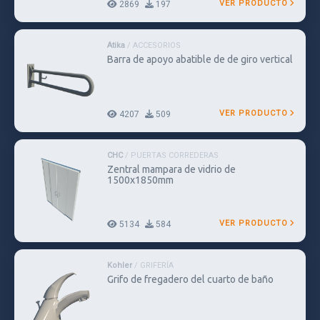
VER PRODUCTO
2869
197
Atika
/ ACCESORIOS
Barra de apoyo abatible de de giro vertical
VER PRODUCTO
4207
509
CHC
/ PUERTAS CORREDERAS
Zentral mampara de vidrio de
1500x1850mm
VER PRODUCTO
5134
584
Kohler
/ GRIFERÍA
Grifo de fregadero del cuarto de baño