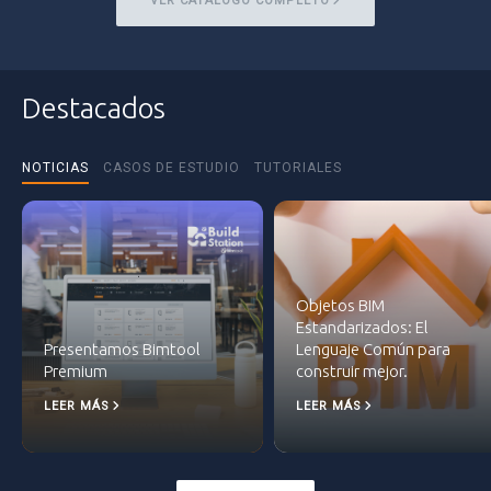
VER CATÁLOGO COMPLETO
Destacados
NOTICIAS
CASOS DE ESTUDIO
TUTORIALES
Objetos BIM
Estandarizados: El
Presentamos Bimtool
Lenguaje Común para
Premium
construir mejor.
LEER MÁS
LEER MÁS