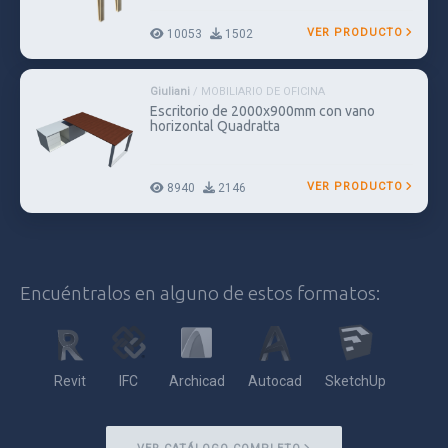
VER PRODUCTO
10053
1502
Giuliani
/ MOBILIARIO DE OFICINA
Escritorio de 2000x900mm con vano
horizontal Quadratta
VER PRODUCTO
8940
2146
Encuéntralos en alguno de estos formatos:
Revit
IFC
Archicad
Autocad
SketchUp