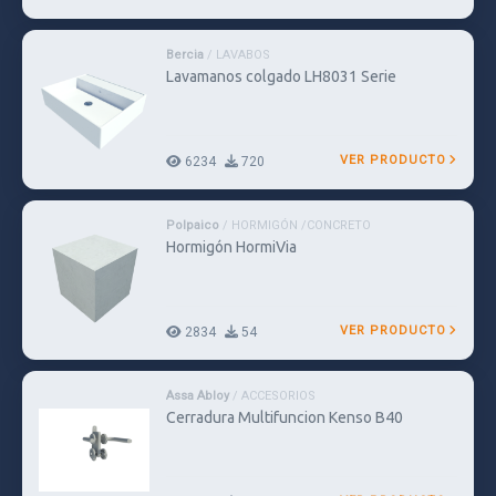
Bercia
/ LAVABOS
Lavamanos colgado LH8031 Serie
VER PRODUCTO
6234
720
Polpaico
/ HORMIGÓN /CONCRETO
Hormigón HormiVia
VER PRODUCTO
2834
54
Assa Abloy
/ ACCESORIOS
Cerradura Multifuncion Kenso B40