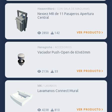
HeavenWard
/ CON SALA DE MAQUINAS
Nexiez MR de 11 Pasajeros Apertura
Central
VER PRODUCTO
2850
142
Hansgrohe
/ ACCESORIOS
Vaciador Push-Open de 63x63mm
VER PRODUCTO
2136
33
MK
/ LAVABOS
Lavamanos Connect Mural
VER PRODUCTO
4238
810