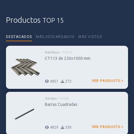
Productos
TOP
15
DESTACADOS
MÁS DESCARGADOS
MÁS VISTOS
Interface
/ PISOS
CT113 de 250x1000 mm
VER PRODUCTO
3851
272
Gerdau
/ VIGAS
Barras Cuadradas
VER PRODUCTO
4829
330