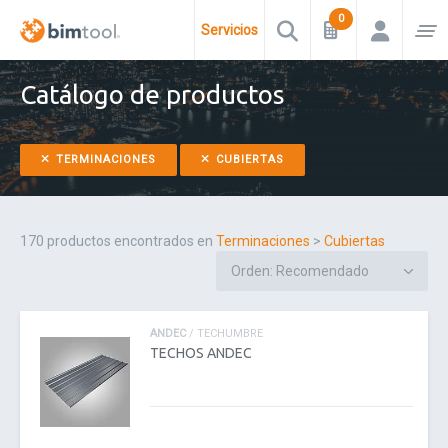
Servicios
Catálogo de productos
TERMINACIONES
CUBIERTAS
170 productos encontrados en
Terminaciones
>
Cubiertas
ANDEC
/ TECHUMBRE
TECHOS ANDEC