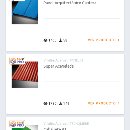
Panel Arquitectónico Cantera
1463
58
VER PRODUCTO
Villalba Aceros
/ PANELES
Super Acanalada
1730
149
VER PRODUCTO
Villalba Aceros
/ TECHUMBRE
Caballete PT