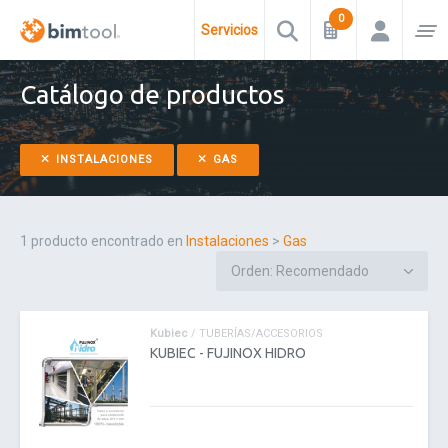
Servicios
Catálogo de productos
INSTALACIONES
GAS
1 producto encontrado en
Instalaciones
>
Gas
Kubiec
/ TUBERÍAS/ACCESORIOS
KUBIEC - FUJINOX HIDRO