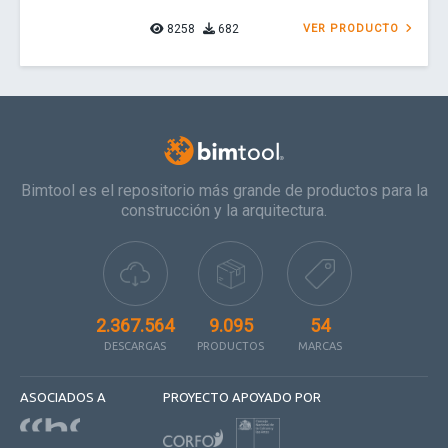
8258
682
VER PRODUCTO
Bimtool es el repositorio más grande de productos para la
construcción y la arquitectura.
2.367.564
9.095
54
DESCARGAS
PRODUCTOS
MARCAS
ASOCIADOS A
PROYECTO APOYADO POR