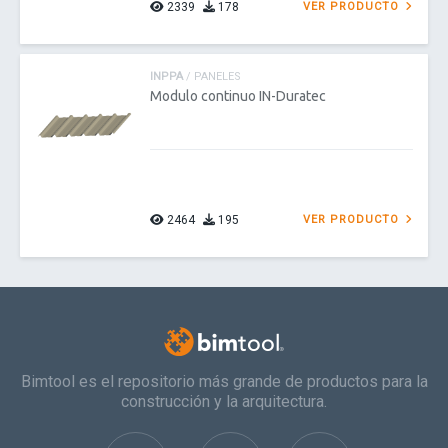
2339
178
VER PRODUCTO
INPPA
/ PANELES
Modulo continuo IN-Duratec
2464
195
VER PRODUCTO
Bimtool es el repositorio más grande de productos para la
construcción y la arquitectura.