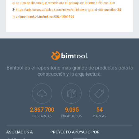
al-equipo-de-diseno-que-remodelara-el-paisaje-de-la-torre-eiffel-con-bim
3
-
https://adsknews.autodesk.com/news/eiffel-tower-grand-site-unveiled-3d-
first-time-thanks-bim?mktvar002=1061466
Bimtool es el repositorio más grande de productos para la
construcción y la arquitectura.
2.367.700
9.095
54
DESCARGAS
PRODUCTOS
MARCAS
ASOCIADOS A
PROYECTO APOYADO POR