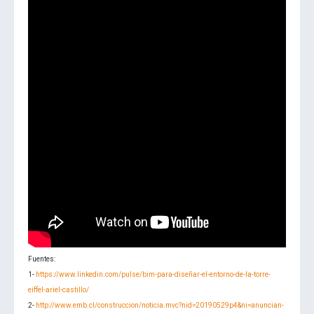
Fuentes:
1-
https://www.linkedin.com/pulse/bim-para-diseñar-el-entorno-de-la-torre-
eiffel-ariel-castillo/
2-
http://www.emb.cl/construccion/noticia.mvc?nid=20190529p4&ni=anuncian-