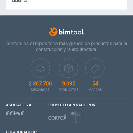
sistemas.
Bimtool es el repositorio más grande de productos para la
construcción y la arquitectura.
2.367.700
9.095
54
DESCARGAS
PRODUCTOS
MARCAS
ASOCIADOS A
PROYECTO APOYADO POR
COLABORADORES