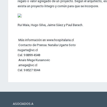
regalo o valor agregado de un proyecto. Según el arquitecto, es
exista un proyecto íntegro y común para que se incorpore.
Rui Maia, Hugo Silva, Jaime Sáez y Paul Barach.
Más información en www.hospitalaria.cl
Contacto de Prensa: Natalia Ugarte Soto
nugarte@vc.cl
Cel. 9 8899 4548
Anais Mege Kusanovic
amege@vc.cl
Cel. 9 8527 9344
ASOCIADOS A