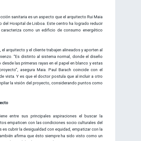
ucción sanitaria es un aspecto que el arquitecto Rui Maia
 del Hospital de Lisboa. Este centro ha logrado reducir
 caracteriza como un edificio de consumo energético
el arquitecto y el cliente trabajen alineados y aporten al
enzo. “Es distinto al sistema normal, donde el diseño
 desde las primeras rayas en el papel en blanco y estas
 proyecto”, asegura Maia. Paul Barach coincide con el
vista. Y es que el doctor postula que al incluir a otro
ampliar la visión del proyecto, considerando puntos como
oyecto
ne entre sus principales aspiraciones el buscar la
tos empaticen con las condiciones socio culturales del
s es cubrir la desigualdad con equidad, empatizar con la
 también afirma que ésto siempre ha sido visto como un