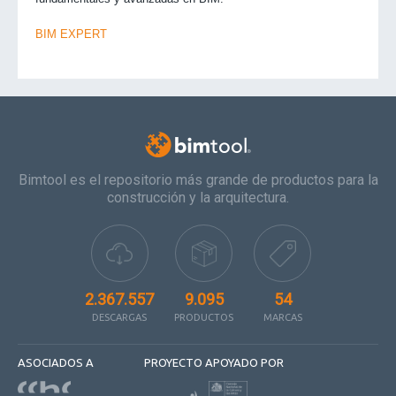
BIM EXPERT
Bimtool es el repositorio más grande de productos para la
construcción y la arquitectura.
2.367.557
9.095
54
DESCARGAS
PRODUCTOS
MARCAS
ASOCIADOS A
PROYECTO APOYADO POR