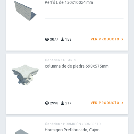
Perfil L de 150x100x4 mm
3077
158
VER PRODUCTO
Genérico
/ PILARES
columna de de piedra 698x575mm
2998
217
VER PRODUCTO
Genérico
/ HORMIGÓN /CONCRETO
Hormigon Prefabricado, Cajón