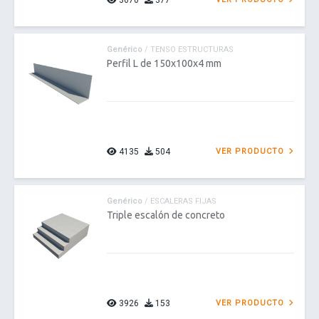
3670
377
Genérico
/ TENSO ESTRUCTURAS
Perfil L de 150x100x4 mm
4135
504
VER PRODUCTO
Genérico
/ ESCALERAS FIJAS
Triple escalón de concreto
3926
153
VER PRODUCTO