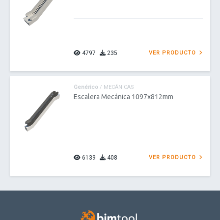
4797
235
VER PRODUCTO
Genérico
/ MECÁNICAS
Escalera Mecánica 1097x812mm
6139
408
VER PRODUCTO