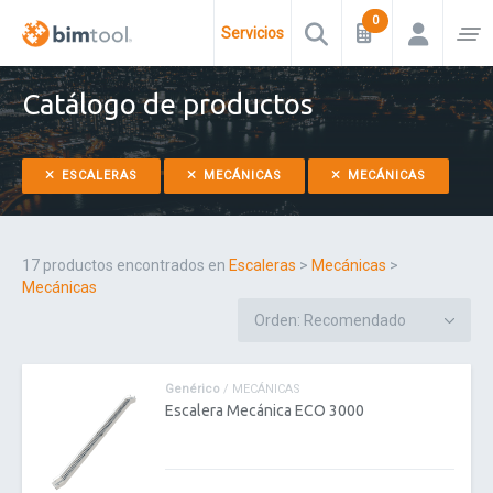
Servicios
Catálogo de productos
ESCALERAS
MECÁNICAS
MECÁNICAS
17 productos encontrados en
Escaleras
>
Mecánicas
>
Mecánicas
Genérico
/ MECÁNICAS
Escalera Mecánica ECO 3000