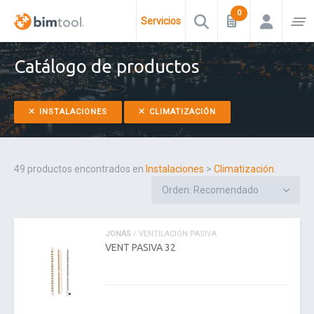
Servicios
Catálogo de productos
INSTALACIONES
CLIMATIZACIÓN
49 productos encontrados en
Instalaciones
>
Climatización
JONAS
/ VENTILACIÓN PASIVA
VENT PASIVA 32