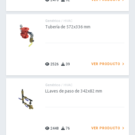
2476
92
Genérico
/ HVAC
Tubería de 572x336 mm
2526
39
VER PRODUCTO
Genérico
/ HVAC
LLaves de paso de 342x82 mm
2448
76
VER PRODUCTO