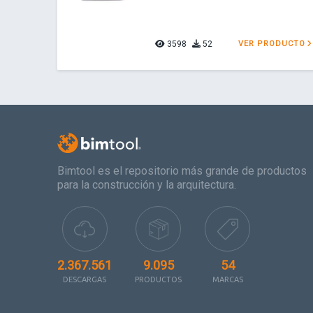
3598
52
VER PRODUCTO
Bimtool es el repositorio más grande de productos
para la construcción y la arquitectura.
2.367.561
9.095
54
DESCARGAS
PRODUCTOS
MARCAS