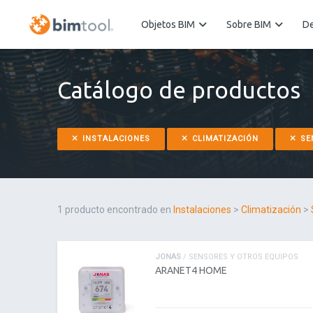
Objetos BIM
Sobre BIM
De
Catálogo de productos
INSTALACIONES
CLIMATIZACIÓN
SE
1 producto encontrado en
Instalaciones
>
Climatización
>
JONAS
/ SENSORES Y OTROS EQUIPOS
ARANET4 HOME