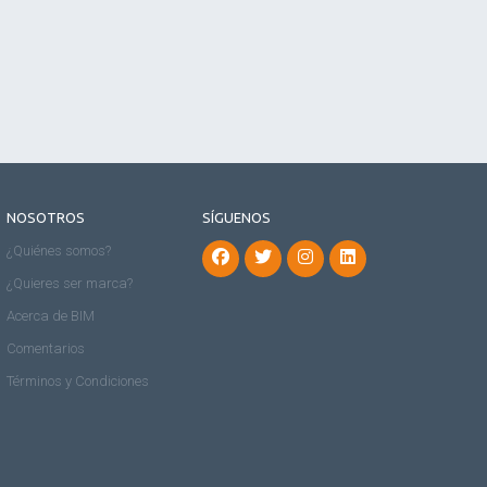
NOSOTROS
SÍGUENOS
¿Quiénes somos?
¿Quieres ser marca?
Acerca de BIM
Comentarios
Términos y Condiciones