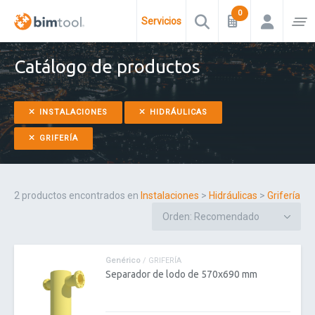
Servicios
Catálogo de productos
INSTALACIONES
HIDRÁULICAS
GRIFERÍA
2 productos encontrados en
Instalaciones
>
Hidráulicas
>
Grifería
Genérico
/ GRIFERÍA
Separador de lodo de 570x690 mm